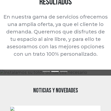
resultados
En nuestra gama de servicios ofrecemos
una amplia oferta, ya que el cliente lo
Instalamos su toldo donde sea
demanda. Queremos que disfrutes de
Fabricación con los mejores materiales
Rotulación y faldones con luz
necesario
tu espacio al aire libre, y para ello te
asesoramos con las mejores opciones
Al ser fabricantes entendemos sus necesidades y
Realizamos todo tipo de instalaciones, incluso en
Si necesita sus toldos rotulados o iluminados
con un trato 100% personalizado.
viviendas de difícil acceso realizando las gestiones
podemos ofrecerle la mejor solución con calidad y
podemos ofrecerle un gran abanico de opciones,
precios competitivos
necesarias para ello
consúltenos.
NOTICIAS Y NOVEDADES