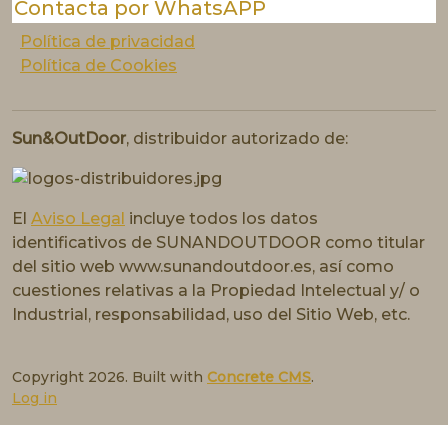
Contacta por WhatsAPP
Política de privacidad
Política de Cookies
Sun&OutDoor
, distribuidor autorizado de:
El
Aviso Legal
incluye todos los datos
identificativos de SUNANDOUTDOOR como titular
del sitio web www.sunandoutdoor.es, así como
cuestiones relativas a la Propiedad Intelectual y/ o
Industrial, responsabilidad, uso del Sitio Web, etc.
Copyright 2026. Built with
Concrete CMS
.
Log in