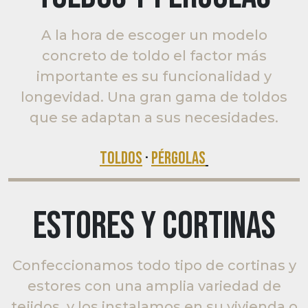
A la hora de escoger un modelo
concreto de toldo el factor más
importante es su funcionalidad y
longevidad. Una gran gama de toldos
que se adaptan a sus necesidades.
TOLDOS
·
PÉRGOLAS
ESTORES Y CORTINAS
Confeccionamos todo tipo de cortinas y
estores con una amplia variedad de
tejidos, y los instalamos en su vivienda o