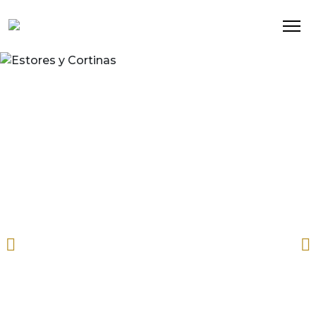
¡Disfruta de la vida al
Estores y Cortinas
aire libre!
FABRICACIÓN E INSTALACIÓN
TOLDOS Y PÉRGOLAS