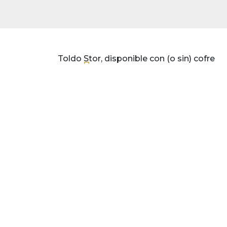
Toldo Stor, disponible con (o sin) cofre
Calle Cea Bermudez, 67, Madrid
Telf. +34 699 976 388
Contacta por WhatsAPP