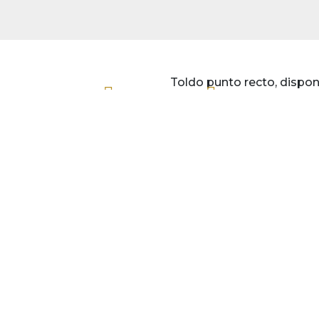
Toldo punto recto, disponi
Sun&OutDoo
El
Aviso Legal
de SUNANDOUT
www.sunandout
a la Propiedad 