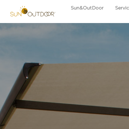
Sun&OutDoor
Servi