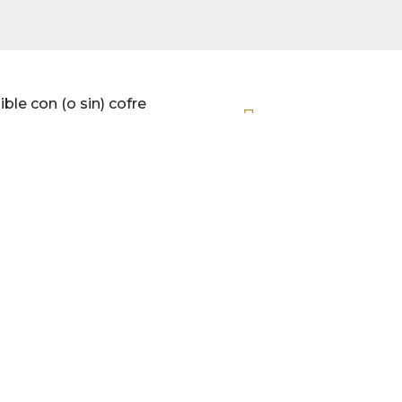
ble con (o sin) cofre
r
, distribuidor autorizado de:
incluye todos los datos identificativos
DOOR como titular del sitio web
door.es, así como cuestiones relativas
Intelectual y/ o Industrial,